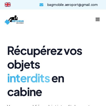
bagmobile.aeroport@gmail.com
Select Language
▼
Accueil
Tarifs et fonctionnement
Récupérez vos
F.A.Q
objets
Récupérer mon objet !
interdits
en
cabine