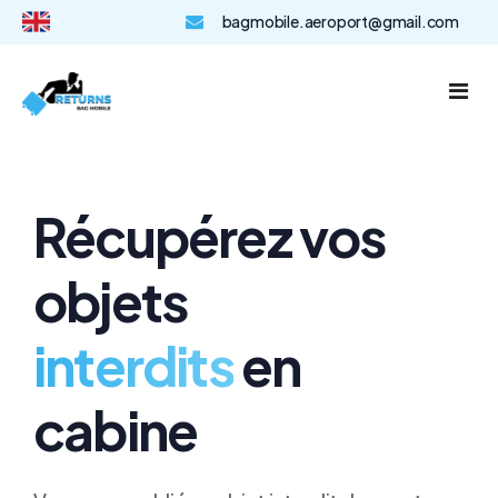
bagmobile.aeroport@gmail.com
Select Language
▼
Accueil
Tarifs et fonctionnement
Récupérez vos
F.A.Q
objets
Récupérer mon objet !
interdits
en
cabine